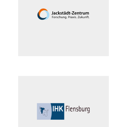
Ideengenerierung
Weiterentwicklung der Idee und
des Geschäftsmodells
Mehr lesen
2
Dock
Gründung
Krise