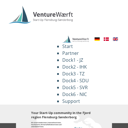
Start
Partner
Dock1 - JZ
Dock2 - IHK
Dock3 - TZ
Dock4 - SDU
Dock5 - SVR
Dock6 - NIC
Support
Your Start-Up community in the Fjord
region Flensburg-Sønderborg
Wir sind GründerInnen, UnternehmerInnen,
Hochschulen, WirtschaftsfördererInnen und -
unterstützerInnen.